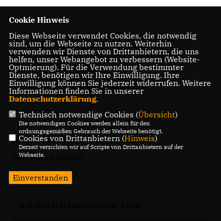
Cookie Hinweis
In der Ratssitzung am 26.02.2026 verlas unser
Diese Webseite verwendet Cookies, die notwendig
sind, um die Webseite zu nutzen. Weiterhin
Fraktionsvorsitzender Martin Attermeyer die
verwenden wir Dienste von Drittanbietern, die uns
Haushaltsrede zum Haushaltsjahr 2026. Es gilt das
helfen, unser Webangebot zu verbessern (Website-
Optmierung). Für die Verwendung bestimmter
gesprochene Wort in der Ratssitzung.
Dienste, benötigen wir Ihre Einwilligung. Ihre
Einwilligung können Sie jederzeit widerrufen. Weitere
Hier geht es zu den Haushaltsreden
Informationen finden Sie in unserer
Datenschutzerklärung
.
Technisch notwendige Cookies (
Übersicht
)
Die notwendigen Cookies werden allein für den
ordnungsgemäßen Gebrauch der Webseite benötigt.
Cookies von Drittanbietern (
Hinweis
)
Recke, 26.02.2026, 08:31 Uhr
Derzeit verzichten wir auf Scripte von Drittanbietern auf der
Webseite.
Sebastian Goeke
Haushaltsreden
Einverstanden
6.3.2026: Haushaltsrede 2026