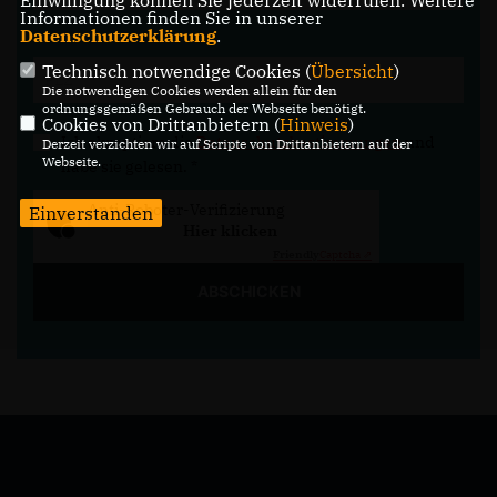
Einwilligung können Sie jederzeit widerrufen. Weitere
Informationen finden Sie in unserer
Datenschutzerklärung
.
Technisch notwendige Cookies (
Übersicht
)
Die notwendigen Cookies werden allein für den
ordnungsgemäßen Gebrauch der Webseite benötigt.
Cookies von Drittanbietern (
Hinweis
)
Ich akzeptiere die
Datenschutzbestimmungen
und
Derzeit verzichten wir auf Scripte von Drittanbietern auf der
Webseite.
habe sie gelesen.
*
Anti-Roboter-Verifizierung
Einverstanden
Hier klicken
Friendly
Captcha ⇗
ABSCHICKEN