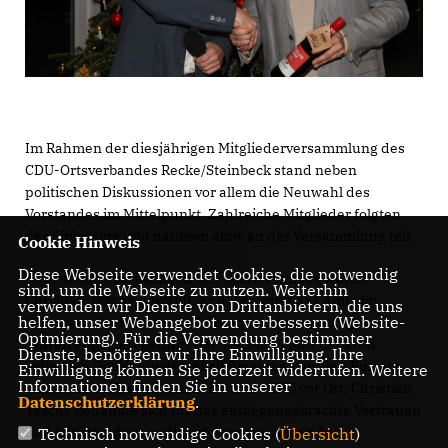
Im Rahmen der diesjährigen Mitgliederversammlung des
CDU-Ortsverbandes Recke/Steinbeck stand neben
politischen Diskussionen vor allem die Neuwahl des
Vorstandes im Mittelpunkt. Zahlreiche Mitglieder folgten
der Einladung und nahmen aktiv an der Versammlung teil.
Cookie Hinweis
Diese Webseite verwendet Cookies, die notwendig
Zum neuen Vorsitzenden des Ortsverbandes wurde
sind, um die Webseite zu nutzen. Weiterhin
Christian Tasche gewählt. Er übernimmt das Amt von
verwenden wir Dienste von Drittanbietern, die uns
helfen, unser Webangebot zu verbessern (Website-
Sebastian Goeke, der den Verband in den vergangenen
Optmierung). Für die Verwendung bestimmter
Jahren engagiert geführt hat. Die Mitglieder dankten
Dienste, benötigen wir Ihre Einwilligung. Ihre
Sebastian Goeke ausdrücklich für seinen großen Einsatz
Einwilligung können Sie jederzeit widerrufen. Weitere
Informationen finden Sie in unserer
und seine verlässliche Arbeit für die CDU vor Ort. Christian
Datenschutzerklärung
.
Tasche bedankte sich für das entgegengebrachte Vertrauen
und betonte, dass er die erfolgreiche Arbeit des
Technisch notwendige Cookies (
Übersicht
)