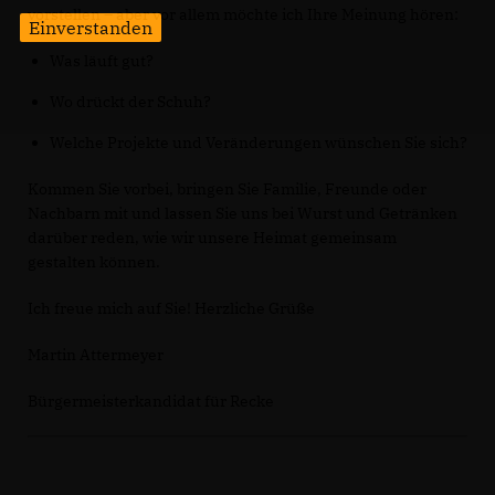
vorstellen – aber vor allem möchte ich Ihre Meinung hören:
Einverstanden
Was läuft gut?
Wo drückt der Schuh?
Welche Projekte und Veränderungen wünschen Sie sich?
Kommen Sie vorbei, bringen Sie Familie, Freunde oder
Nachbarn mit und lassen Sie uns bei Wurst und Getränken
darüber reden, wie wir unsere Heimat gemeinsam
gestalten können.
Ich freue mich auf Sie! Herzliche Grüße
Martin Attermeyer
Bürgermeisterkandidat für Recke