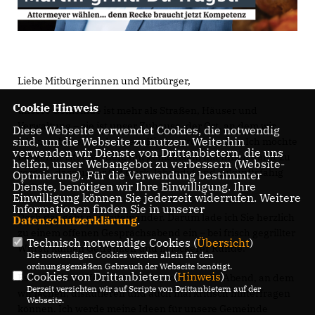
Liebe Mitbürgerinnen und Mitbürger,
Cookie Hinweis
unsere Gemeinde ist mehr als Straßen, Häuser und
Verwaltung – sie ist unser Zuhause, der Ort, an dem wir
Diese Webseite verwendet Cookies, die notwendig
sind, um die Webseite zu nutzen. Weiterhin
leben, arbeiten und unsere Kinder groß werden. Ich möchte
verwenden wir Dienste von Drittanbietern, die uns
Bürgermeister werden, um gemeinsam mit Ihnen dafür zu
helfen, unser Webangebot zu verbessern (Website-
sorgen, dass unser Ort stark, lebendig und zukunftsfähig
Optmierung). Für die Verwendung bestimmter
Dienste, benötigen wir Ihre Einwilligung. Ihre
bleibt.
Einwilligung können Sie jederzeit widerrufen. Weitere
Informationen finden Sie in unserer
Doch das geht nur miteinander. Darum lade ich Sie herzlich
Datenschutzerklärung
.
zu einem offenen Gesprächsabend ein – bei frisch gegrillter
Technisch notwendige Cookies (
Übersicht
)
Wurst, kühlen Getränken und in lockerer Runde.
Die notwendigen Cookies werden allein für den
ordnungsgemäßen Gebrauch der Webseite benötigt.
Cookies von Drittanbietern (
Hinweis
)
Es soll kein steifer Termin sein, sondern ein Abend, an dem
Derzeit verzichten wir auf Scripte von Drittanbietern auf der
wir lachen, diskutieren und auch mal kritisch hinterfragen
Webseite.
können. Ich werde meine Ideen für unsere Gemeinde